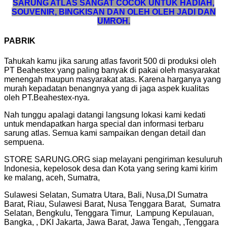
SARUNG ATLAS SANGAT COCOK UNTUK HADIAH,
SOUVENIR, BINGKISAN DAN OLEH OLEH JADI DAN
UMROH.
PABRIK
Tahukah kamu jika sarung atlas favorit 500 di produksi oleh
PT Beahestex yang paling banyak di pakai oleh masyarakat
menengah maupun masyarakat atas. Karena harganya yang
murah kepadatan benangnya yang di jaga aspek kualitas
oleh PT.Beahestex-nya.
Nah tunggu apalagi datangi langsung lokasi kami kedati
untuk mendapatkan harga special dan informasi terbaru
sarung atlas. Semua kami sampaikan dengan detail dan
sempuena.
STORE SARUNG.ORG siap melayani pengiriman kesuluruh
Indonesia, kepelosok desa dan Kota yang sering kami kirim
ke malang, aceh, Sumatra,
Sulawesi Selatan, Sumatra Utara, Bali, Nusa,DI Sumatra
Barat, Riau, Sulawesi Barat, Nusa Tenggara Barat, Sumatra
Selatan, Bengkulu, Tenggara Timur, Lampung Kepulauan,
Bangka, , DKI Jakarta, Jawa Barat, Jawa Tengah, ,Tenggara