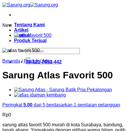
Skip
to
content
Tentang Kami
New
Artikel
Produk
Produk Terjual
Pencarian
untuk:
Beranda
/
Produk
/
Atlas
08-121-7051-442
Sarung Atlas Favorit 500
Peringkat
5.00
dari 5 berdasarkan
1
penilaian pelanggan
Rp
0
sarung atlas favorit 500 murah di kota Surabaya, bandung,
tanah abang, Yogyakarta dengan pilihan warna hitam, putih,