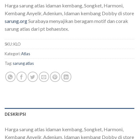
Peringkat
1
Harga sarung atlas idaman kembang, Songket, Harmoni,
5.00
dari 5
berdasarkan
Kembang Anyelir, Adenium, Idaman kembang Dobby di store
penilaian
sarung.org
Surabaya menyajikan beragam motif dan corak
pelanggan
sarung atlas dari pt behaestex.
SKU:
KLO
Kategori:
Atlas
Tag:
sarung atlas
DESKRIPSI
Harga sarung atlas idaman kembang, Songket, Harmoni,
Kembang Anyelir, Adenium, Idaman kembang Dobby di store