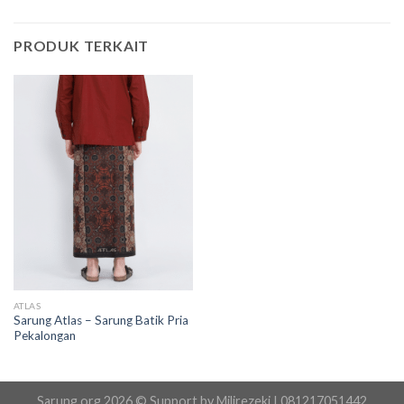
PRODUK TERKAIT
ATLAS
Sarung Atlas – Sarung Batik Pria
Pekalongan
Sarung.org 2026 © Support by Milirezeki I 081217051442