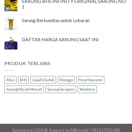
SARUNG BHS INFINITY ORIGINAL SARUNG NO
1
Sarung Berkualitas untuk Lebaran
DAFTAR HARGA SARUNG SAAT INI
PRODUK TERLARIS
Atlas
BHS
Gajah Duduk
Mangga
Pusat Souvenir
Sarung Murah Mewah
Sarung Seragam
Wadimor
Sarung.org 2026 © Support by Milirezeki I 081217051442