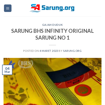
Skip
to
content
GAJAH DUDUK
SARUNG BHS INFINITY ORIGINAL
SARUNG NO 1
POSTED ON
4 MARET 2023
BY
SARUNG.ORG
04
Mar